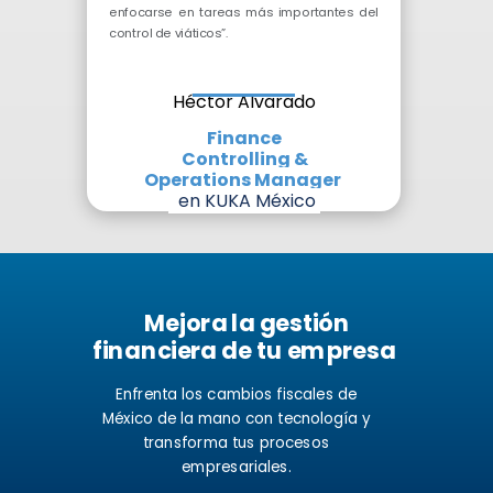
enfocarse en tareas más importantes del
control de viáticos”.
Héctor Alvarado
Finance
Controlling
&
Operations Manager
en KUKA México
Mejora la gestión
f
inanciera de tu empresa
Enfrenta los cambios fiscales de
México de la mano con tecnología y
transforma tus procesos
empresariales.