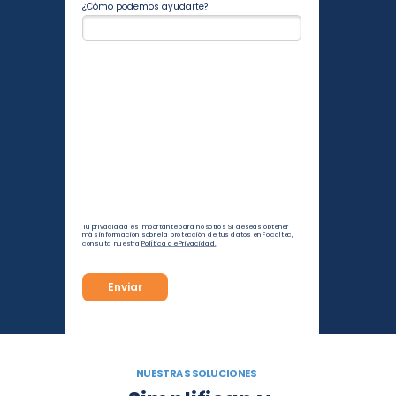
¿Cómo podemos ayudarte?
Tu privacidad es importante para nosotros Si deseas obtener
más información sobre la protección de tus datos en Focaltec,
consulta nuestra
Política de Privacidad.
Enviar
NUESTRAS SOLUCIONES