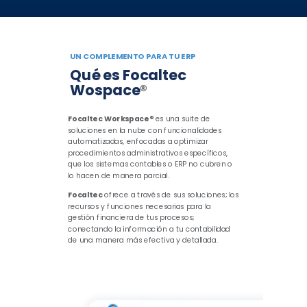
UN COMPLEMENTO PARA TU ERP
Qué es Focaltec
Wospace
®
Focaltec Workspace®
es una suite de
soluciones en la nube con funcionalidades
automatizadas, enfocadas a optimizar
procedimientos administrativos específicos,
que los sistemas contables o ERP no cubren o
lo hacen de manera parcial.
Focaltec
ofrece a través de sus soluciones; los
recursos y funciones necesarias para la
gestión financiera de tus procesos;
conectando la información a tu contabilidad
de una manera más efectiva y detallada.